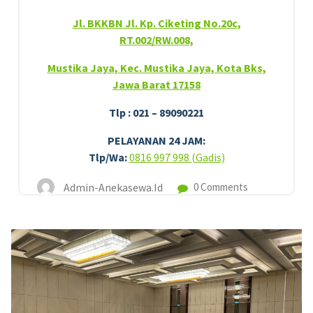
Jl. BKKBN Jl. Kp. Ciketing No.20c,
RT.002/RW.008,
Mustika Jaya, Kec. Mustika Jaya, Kota Bks,
Jawa Barat 17158
Tlp : 021 – 89090221
PELAYANAN 24 JAM:
Tlp/Wa:
0816 997 998 (Gadis)
Admin-Anekasewa.id
0 Comments