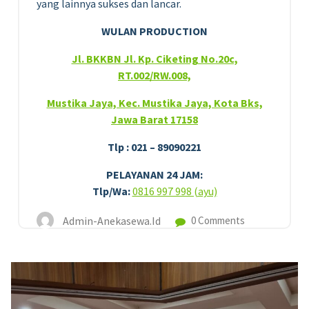
yang lainnya sukses dan lancar.
WULAN PRODUCTION
Jl. BKKBN Jl. Kp. Ciketing No.20c,
RT.002/RW.008,
Mustika Jaya, Kec. Mustika Jaya, Kota Bks,
Jawa Barat 17158
Tlp : 021 – 89090221
PELAYANAN 24 JAM:
Tlp/Wa:
0816 997 998 (ayu)
Admin-Anekasewa.id
0 Comments