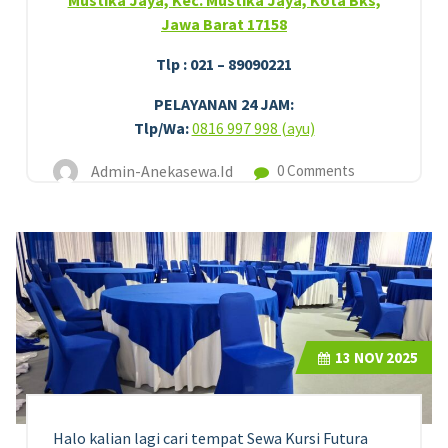
Mustika Jaya, Kec. Mustika Jaya, Kota Bks,
Jawa Barat 17158
Tlp : 021 – 89090221
PELAYANAN 24 JAM:
Tlp/Wa:
0816 997 998 (ayu)
Admin-Anekasewa.id
0 Comments
13
NOV 2025
Halo kalian lagi cari tempat Sewa Kursi Futura