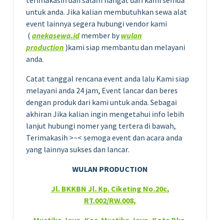
terimakasih dan salam hangat dari kami semua
untuk anda. Jika kalian membutuhkan sewa alat
event lainnya segera hubungi vendor kami
(
anekasewa.id
member by
wulan
production
)kami siap membantu dan melayani
anda.
Catat tanggal rencana event anda lalu Kami siap
melayani anda 24 jam, Event lancar dan beres
dengan produk dari kami untuk anda. Sebagai
akhiran Jika kalian ingin mengetahui info lebih
lanjut hubungi nomer yang tertera di bawah,
Terimakasih >~< semoga event dan acara anda
yang lainnya sukses dan lancar.
WULAN PRODUCTION
Jl. BKKBN Jl. Kp. Ciketing No.20c,
RT.002/RW.008,