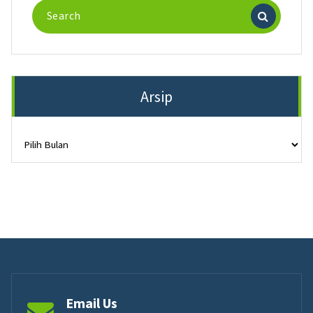
Search
for:
Arsip
Arsip
Email Us