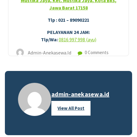
Mustika Jaya, Kec. Mustika Jaya, Kota Bks,
Jawa Barat 17158
Tlp : 021 – 89090221
PELAYANAN 24 JAM:
Tlp/Wa:
0816 997 998 (ayu)
Admin-Anekasewa.id
0 Comments
admin-anekasewa.id
View All Post