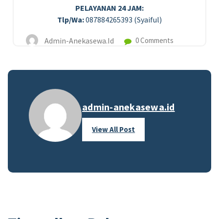
PELAYANAN 24 JAM:
Tlp/Wa:
087884265393 (Syaiful)
Admin-Anekasewa.id
0 Comments
admin-anekasewa.id
View All Post