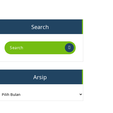
Search
Search
for:
Arsip
rsip