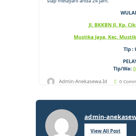
siap melayani anda 24 jam.
WULA
Jl. BKKBN Jl. Kp. C
Mustika Jaya, Kec. Mustik
Tlp :
PELA
Tlp/Wa:
0
Admin-Anekasewa.id
0 Comm
admin-anekasew
View All Post