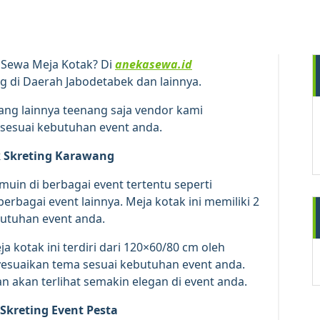
5
DES 2025
h Sewa Meja Kotak? Di
anekasewa.id
 di Daerah Jabodetabek dan lainnya.
rang lainnya teenang saja vendor kami
sesuai kebutuhan event anda.
 Skreting Karawang
temuin di berbagai event tertentu seperti
erbagai event lainnya. Meja kotak ini memiliki 2
butuhan event anda.
A
 kotak ini terdiri dari 120×60/80 cm oleh
yesuaikan tema sesuai kebutuhan event anda.
 akan terlihat semakin elegan di event anda.
Skreting Event Pesta