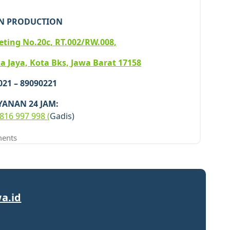
N PRODUCTION
iketing No.20c, RT.002/RW.008,
a Jaya, Kota Bks, Jawa Barat 17158
 021 – 89090221
YANAN 24 JAM:
816 997 998 (
Gadis)
ents
a.id