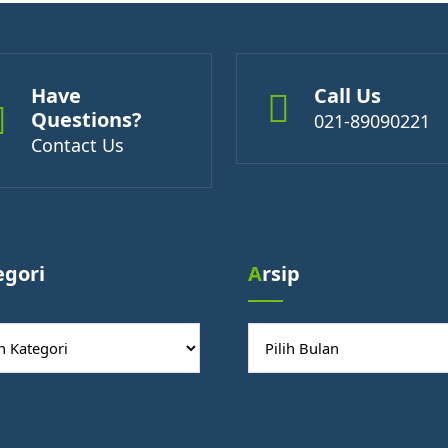
Have
Call Us
Questions?
021-89090221
Contact Us
egori
Arsip
ori
Arsip