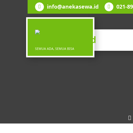
Lewati
info@anekasewa.id
021-8
ke
konten
SEMUA ADA, SEMUA BISA