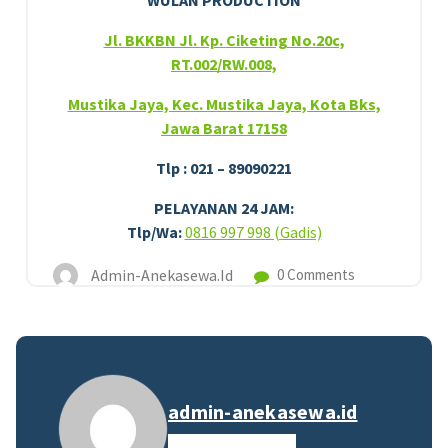
WULAN PRODUCTION
Jl. BKKBN Jl. Kp. Ciketing No.20c,
RT.002/RW.008,
Mustika Jaya, Kec. Mustika Jaya, Kota Bks,
Jawa Barat 17158
Tlp : 021 – 89090221
PELAYANAN 24 JAM:
Tlp/Wa:
0816 997 998 (Gadis)
Admin-Anekasewa.id
0 Comments
admin-anekasewa.id