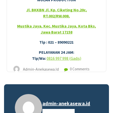
Jl. BKKBN Jl. Kp. Ciketing No.20c,
RT.002/RW.008,
Mustika Jaya, Kec. Mustika Jaya, Kota Bks,
Jawa Barat 17158
Tlp : 021 – 89090221
PELAYANAN 24 JAM:
Tlp/Wa:
0816 997 998 (Gadis)
Admin-Anekasewa.id
0 Comments
admin-anekasewa.id