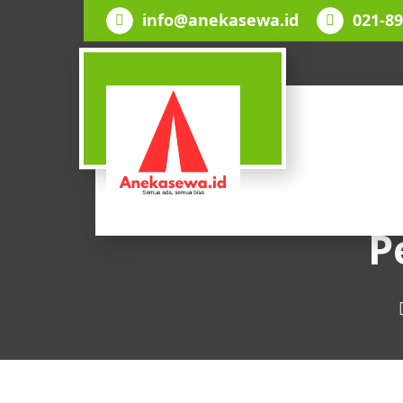
Lewati
info@anekasewa.id
021-8
ke
konten
P
SEMUA ADA, SEMUA BISA