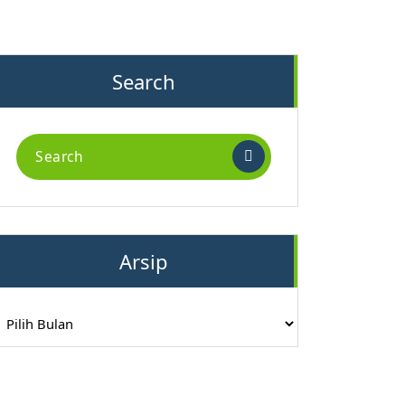
Search
Search
for:
Arsip
rsip