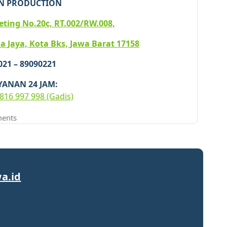
N PRODUCTION
iketing No.20c, RT.002/RW.008,
a Jaya, Kota Bks, Jawa Barat 17158
 021 – 89090221
YANAN 24 JAM:
816 997 998 (Gadis)
ents
a.id