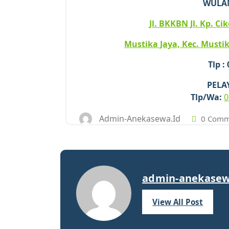
WULA
Jl. BKKBN Jl. Kp. C
Mustika Jaya, Kec. Mustik
Tlp :
PELA
Tlp/Wa:
0
Admin-Anekasewa.id
0 Comm
admin-anekasew
View All Post