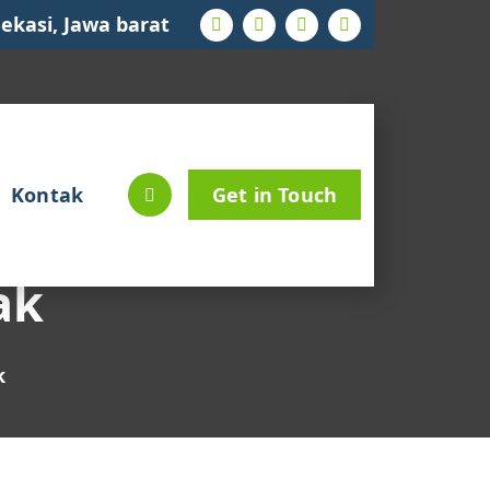
ekasi, Jawa barat
Kontak
Get in Touch
ak
k