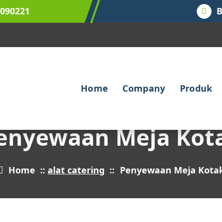
9090221
B
Home
Company
Produk
enyewaan Meja Kot
Home
::
alat catering
::
Penyewaan Meja Kota