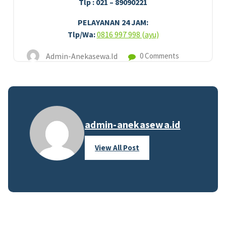
Tlp : 021 – 89090221
PELAYANAN 24 JAM:
Tlp/Wa:
0816 997 998 (ayu)
Admin-Anekasewa.id
0 Comments
admin-anekasewa.id
View All Post