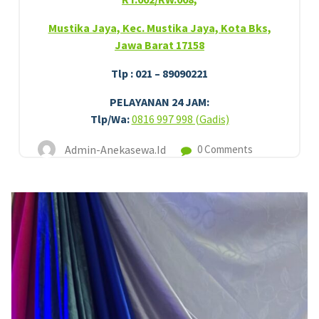
Mustika Jaya, Kec. Mustika Jaya, Kota Bks,
Jawa Barat 17158
Tlp : 021 – 89090221
PELAYANAN 24 JAM:
Tlp/Wa:
0816 997 998 (Gadis)
Admin-Anekasewa.id
0 Comments