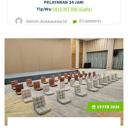
PELAYANAN 24 JAM:
Tlp/Wa:
0816 997 998 (Gadis)
Admin-Anekasewa.id
0 Comments
19
FEB 2026