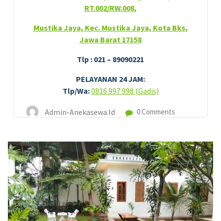
RT.002/RW.008,
Mustika Jaya, Kec. Mustika Jaya, Kota Bks,
Jawa Barat 17158
Tlp : 021 – 89090221
PELAYANAN 24 JAM:
Tlp/Wa:
0816 997 998 (Gadis)
Admin-Anekasewa.id
0 Comments