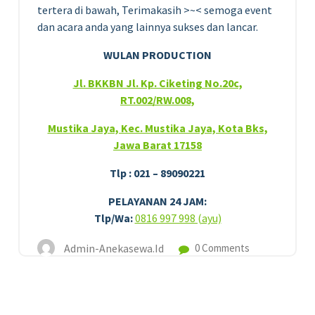
tertera di bawah, Terimakasih >~< semoga event
dan acara anda yang lainnya sukses dan lancar.
WULAN PRODUCTION
Jl. BKKBN Jl. Kp. Ciketing No.20c,
RT.002/RW.008,
Mustika Jaya, Kec. Mustika Jaya, Kota Bks,
Jawa Barat 17158
Tlp : 021 – 89090221
PELAYANAN 24 JAM:
Tlp/Wa:
0816 997 998 (ayu)
Admin-Anekasewa.id
0 Comments