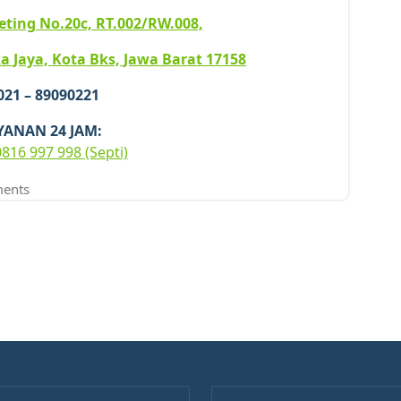
iketing No.20c, RT.002/RW.008,
a Jaya, Kota Bks, Jawa Barat 17158
 021 – 89090221
YANAN 24 JAM:
0816 997 998 (Septi)
ents