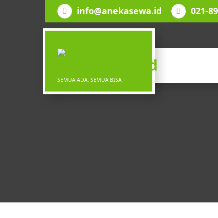
Lewati
info@anekasewa.id
021-8
ke
konten
SEMUA ADA, SEMUA BISA