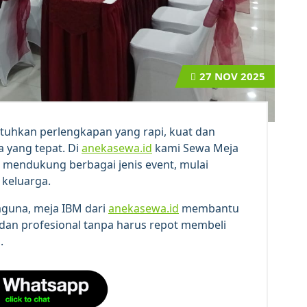
27
NOV 2025
hkan perlengkapan yang rapi, kuat dan
 yang tepat. Di
anekasewa.id
kami Sewa Meja
p mendukung berbagai jenis event, mulai
 keluarga.
guna, meja IBM dari
anekasewa.id
membantu
 dan profesional tanpa harus repot membeli
.