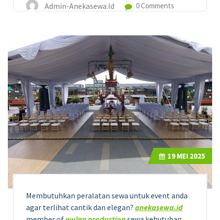
Admin-Anekasewa.id
0 Comments
19
MEI 2025
Membutuhkan peralatan sewa untuk event anda
agar terlihat cantik dan elegan?
anekasewa.id
member of
wulan production
sewa kebutuhan