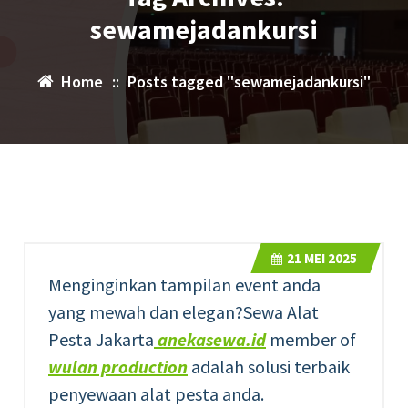
sewamejadankursi
Home
::
Posts tagged "sewamejadankursi"
21
MEI 2025
Menginginkan tampilan event anda
yang mewah dan elegan?Sewa Alat
Pesta Jakarta
anekasewa.id
member of
wulan production
adalah solusi terbaik
penyewaan alat pesta anda.