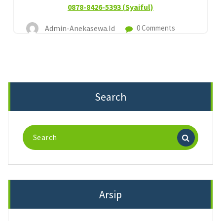
0878-8426-5393 (Syaiful)
Admin-Anekasewa.id
0 Comments
Search
Search
for:
Arsip
Arsip