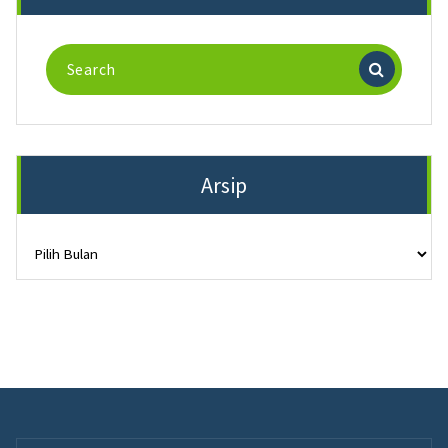
Search
for:
Arsip
Arsip