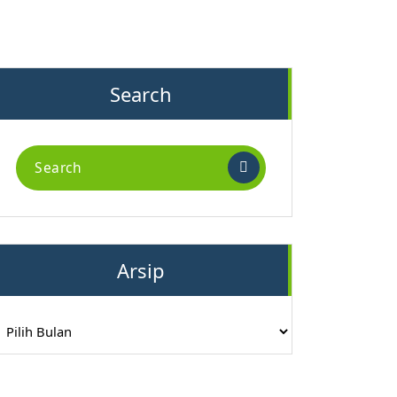
Search
Search
for:
Arsip
rsip