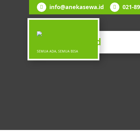
Lewati
info@anekasewa.id
021-8
ke
konten
SEMUA ADA, SEMUA BISA