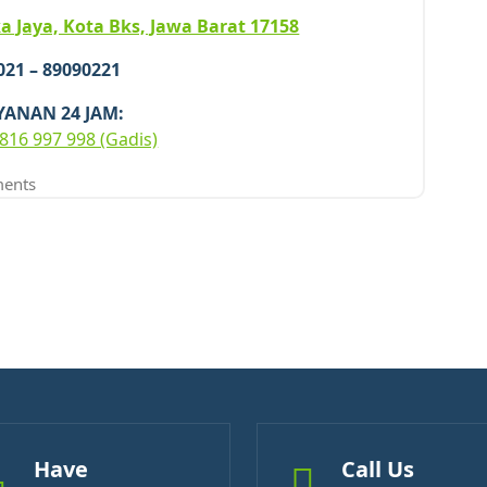
a Jaya, Kota Bks, Jawa Barat 17158
 021 – 89090221
YANAN 24 JAM:
816 997 998 (Gadis)
ents
Have
Call Us