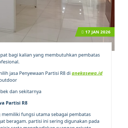
17
JAN 2026
 tepat bagi kalian yang membutuhkan pembatas
ofesional.
lih jasa Penyewaan Partisi R8 di
anekasewa.id
 outdoor
abek dan sekitarnya
a Partisi R8
ng memiliki fungsi utama sebagai pembatas
 beragam. partisi ini sering digunakan pada
anisir serta menghadirkan ruangan private