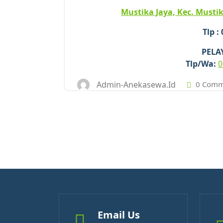
Mustika Jaya, Kec. Mustik
Tlp :
PELA
Tlp/Wa:
0
Admin-Anekasewa.id
0 Comm
Email Us