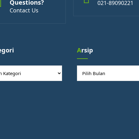
Questions?
021-89090221
Contact Us
egori
Arsip
ori
Arsip