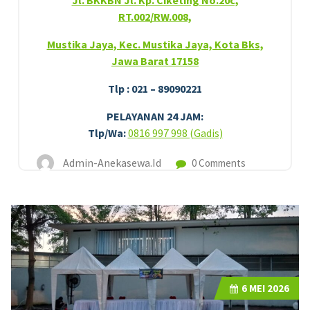
Jl. BKKBN Jl. Kp. Ciketing No.20c,
RT.002/RW.008,
Mustika Jaya, Kec. Mustika Jaya, Kota Bks,
Jawa Barat 17158
Tlp : 021 – 89090221
PELAYANAN 24 JAM:
Tlp/Wa:
0816 997 998 (Gadis)
Admin-Anekasewa.id
0 Comments
6
MEI 2026