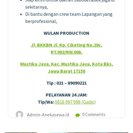
sekitarnya,
Di bantu dengan crew team Lapangan yang
berprofesional,
WULAN PRODUCTION
Jl. BKKBN Jl. Kp. Ciketing No.20c,
RT.002/RW.008,
Mustika Jaya, Kec. Mustika Jaya, Kota Bks,
Jawa Barat 17158
Tlp : 021 – 89090221
PELAYANAN 24 JAM:
Tlp/Wa:
0816 997 998 (Gadis)
Admin-Anekasewa.id
0 Comments