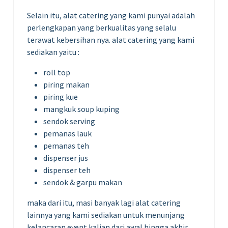
Selain itu, alat catering yang kami punyai adalah
perlengkapan yang berkualitas yang selalu
terawat kebersihan nya. alat catering yang kami
sediakan yaitu :
roll top
piring makan
piring kue
mangkuk soup kuping
sendok serving
pemanas lauk
pemanas teh
dispenser jus
dispenser teh
sendok & garpu makan
maka dari itu, masi banyak lagi alat catering
lainnya yang kami sediakan untuk menunjang
kelancaran event kalian dari awal hingga akhir.