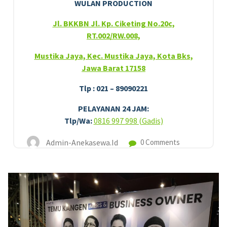
WULAN PRODUCTION
Jl. BKKBN Jl. Kp. Ciketing No.20c,
RT.002/RW.008,
Mustika Jaya, Kec. Mustika Jaya, Kota Bks,
Jawa Barat 17158
Tlp : 021 – 89090221
PELAYANAN 24 JAM:
Tlp/Wa:
0816 997 998 (Gadis)
Admin-Anekasewa.id
0 Comments