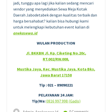
jadi, tunggu apa lagi jika kalian sedang mencari
vendor yang menyediakan Sewa Meja Kotak
Daerah Jabodetabek dengan kualitas terbaik dan
harga bersahabat? kalian bisa hubungi kami
untuk melengkapi kebutuhan event kalian di
anekasewa.id
WULAN PRODUCTION
Jl. BKKBN Jl. Kp. Ciketing No.20c,
RT.002/RW.008,
Mustika Jaya, Kec. Mustika Jaya, Kota Bks,
Jawa Barat 17158
Tlp : 021 – 89090221
PELAYANAN 24 JAM:
Tlp/Wa:
0816 997 998 (Gadis)
Admin-Anekasewa.id
0 Comments