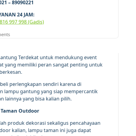
 021 – 89090221
YANAN 24 JAM:
816 997 998 (Gadis)
19
DES 2025
ents
antung Terdekat untuk mendukung event
t yang memiliki peran sangat penting untuk
berkesan.
mbeli perlengkapan sendiri karena di
han lampu gantung yang siap mempercantik
 lainnya yang bisa kalian pilih.
 Taman Outdoor
h produk dekorasi sekaligus pencahayaan
or kalian, lampu taman ini juga dapat