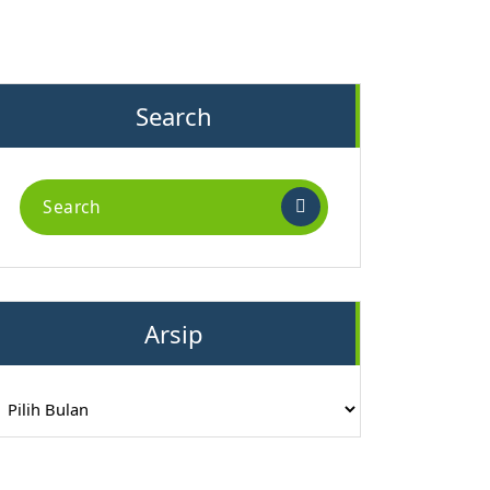
Search
Search
for:
Arsip
rsip