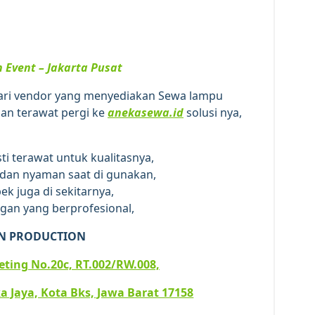
Event – Jakarta Pusat
ncari vendor yang menyediakan Sewa lampu
an terawat pergi ke
anekasewa.id
solusi nya,
ti terawat untuk kualitasnya,
an nyaman saat di gunakan,
ek juga di sekitarnya,
gan yang berprofesional,
N PRODUCTION
iketing No.20c, RT.002/RW.008,
a Jaya, Kota Bks, Jawa Barat 17158