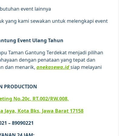
ebutuhan event lainnya
duk yang kami sewakan untuk melengkapi event
ntung Event Ulang Tahun
ampu Taman Gantung Terdekat menjadi pilihan
ahayaan dengan penataan yang tepat dan
an dan menarik,
anekasewa.id
siap melayani
N PRODUCTION
iketing No.20c, RT.002/RW.008,
a Jaya, Kota Bks, Jawa Barat 17158
 021 – 89090221
YANAN 24 JAM: