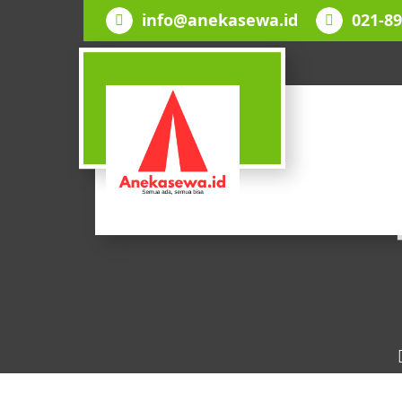
Lewati
info@anekasewa.id
021-8
ke
konten
SEMUA ADA, SEMUA BISA