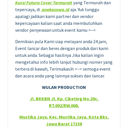
Kursi Futura Cover Termurah
yang Termurah dan
tepercaya, di
anekasewa.id
aja. Yuk tunggu
apalagi jadikan kami partner dan vendor
kepercayaan kalian saat anda membutuhkan
vendor penyewaan untuk event kamu >~<
Demikian pula Kami siap melayani anda 24 jam,
Event lancar dan beres dengan produk dari kami
untuk anda. Sebagai hasilnya Jika kalian ingin
mengetahui info lebih lanjut hubungi nomer yang
tertera di bawah, Terimakasih >~< semoga event
dan acara anda yang lainnya sukses dan lancar.
WULAN PRODUCTION
Jl. BKKBN Jl. Kp. Ciketing No.20c,
RT.002/RW.008,
Mustika Jaya, Kec. Mustika Jaya, Kota Bks,
Jawa Barat 17158