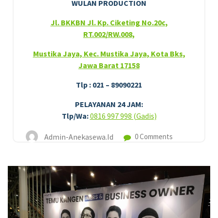
WULAN PRODUCTION
Jl. BKKBN Jl. Kp. Ciketing No.20c,
RT.002/RW.008,
Mustika Jaya, Kec. Mustika Jaya, Kota Bks,
Jawa Barat 17158
Tlp : 021 – 89090221
PELAYANAN 24 JAM:
Tlp/Wa:
0816 997 998 (Gadis)
Admin-Anekasewa.id
0 Comments