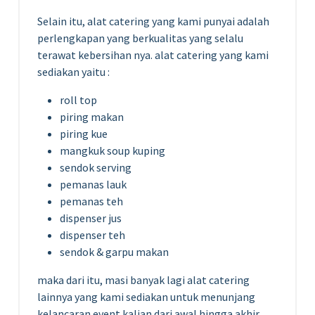
Selain itu, alat catering yang kami punyai adalah
perlengkapan yang berkualitas yang selalu
terawat kebersihan nya. alat catering yang kami
sediakan yaitu :
roll top
piring makan
piring kue
mangkuk soup kuping
sendok serving
pemanas lauk
pemanas teh
dispenser jus
dispenser teh
sendok & garpu makan
maka dari itu, masi banyak lagi alat catering
lainnya yang kami sediakan untuk menunjang
kelancaran event kalian dari awal hingga akhir.