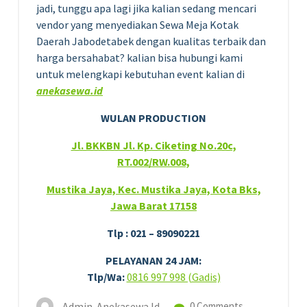
jadi, tunggu apa lagi jika kalian sedang mencari
vendor yang menyediakan Sewa Meja Kotak
Daerah Jabodetabek dengan kualitas terbaik dan
harga bersahabat? kalian bisa hubungi kami
untuk melengkapi kebutuhan event kalian di
anekasewa.id
WULAN PRODUCTION
Jl. BKKBN Jl. Kp. Ciketing No.20c,
RT.002/RW.008,
Mustika Jaya, Kec. Mustika Jaya, Kota Bks,
Jawa Barat 17158
Tlp : 021 – 89090221
PELAYANAN 24 JAM:
Tlp/Wa:
0816 997 998 (Gadis)
Admin-Anekasewa.id
0 Comments