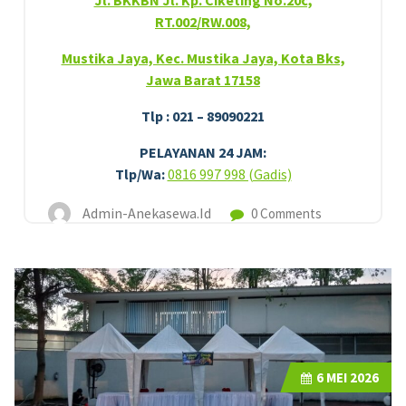
Jl. BKKBN Jl. Kp. Ciketing No.20c,
RT.002/RW.008,
Mustika Jaya, Kec. Mustika Jaya, Kota Bks,
Jawa Barat 17158
Tlp : 021 – 89090221
PELAYANAN 24 JAM:
Tlp/Wa:
0816 997 998 (Gadis)
Admin-Anekasewa.id
0 Comments
6
MEI 2026