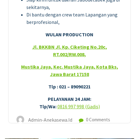
sekitarnya,
Di bantu dengan crew team Lapangan yang
berprofesional,
WULAN PRODUCTION
Jl. BKKBN Jl. Kp. Ciketing No.20c,
RT.002/RW.008,
Mustika Jaya, Kec. Mustika Jaya, Kota Bks,
Jawa Barat 17158
Tlp : 021 – 89090221
PELAYANAN 24 JAM:
Tlp/Wa:
0816 997 998 (Gadis)
Admin-Anekasewa.id
0 Comments