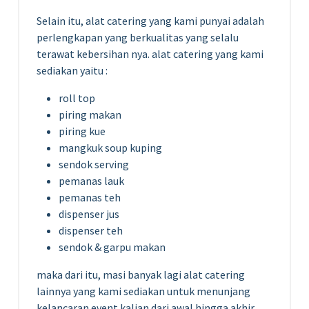
Selain itu, alat catering yang kami punyai adalah
perlengkapan yang berkualitas yang selalu
terawat kebersihan nya. alat catering yang kami
sediakan yaitu :
roll top
piring makan
piring kue
mangkuk soup kuping
sendok serving
pemanas lauk
pemanas teh
dispenser jus
dispenser teh
sendok & garpu makan
maka dari itu, masi banyak lagi alat catering
lainnya yang kami sediakan untuk menunjang
kelancaran event kalian dari awal hingga akhir.