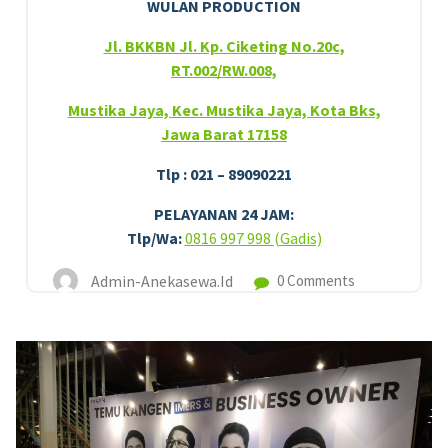
WULAN PRODUCTION
Jl. BKKBN Jl. Kp. Ciketing No.20c,
RT.002/RW.008,
Mustika Jaya, Kec. Mustika Jaya, Kota Bks,
Jawa Barat 17158
Tlp : 021 – 89090221
PELAYANAN 24 JAM:
Tlp/Wa:
0816 997 998 (Gadis)
Admin-Anekasewa.id
0 Comments