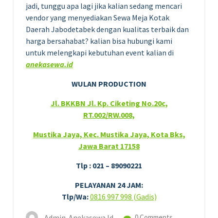
jadi, tunggu apa lagi jika kalian sedang mencari
vendor yang menyediakan Sewa Meja Kotak
Daerah Jabodetabek dengan kualitas terbaik dan
harga bersahabat? kalian bisa hubungi kami
untuk melengkapi kebutuhan event kalian di
anekasewa.id
WULAN PRODUCTION
Jl. BKKBN Jl. Kp. Ciketing No.20c,
RT.002/RW.008,
Mustika Jaya, Kec. Mustika Jaya, Kota Bks,
Jawa Barat 17158
Tlp : 021 – 89090221
PELAYANAN 24 JAM:
Tlp/Wa:
0816 997 998 (Gadis)
Admin-Anekasewa.id
0 Comments