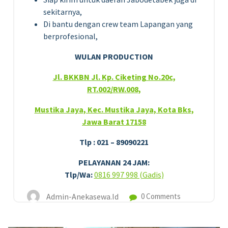
sekitarnya,
Di bantu dengan crew team Lapangan yang
berprofesional,
WULAN PRODUCTION
Jl. BKKBN Jl. Kp. Ciketing No.20c,
RT.002/RW.008,
Mustika Jaya, Kec. Mustika Jaya, Kota Bks,
Jawa Barat 17158
Tlp : 021 – 89090221
PELAYANAN 24 JAM:
Tlp/Wa:
0816 997 998 (Gadis)
Admin-Anekasewa.id
0 Comments