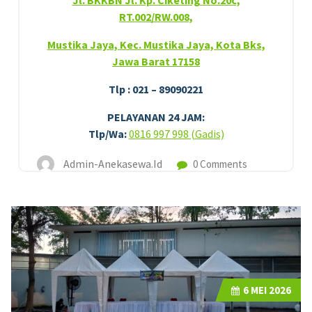
Jl. BKKBN Jl. Kp. Ciketing No.20c,
RT.002/RW.008,
Mustika Jaya, Kec. Mustika Jaya, Kota Bks,
Jawa Barat 17158
Tlp : 021 – 89090221
PELAYANAN 24 JAM:
Tlp/Wa:
0816 997 998 (Gadis)
Admin-Anekasewa.id
0 Comments
6
MEI 2026