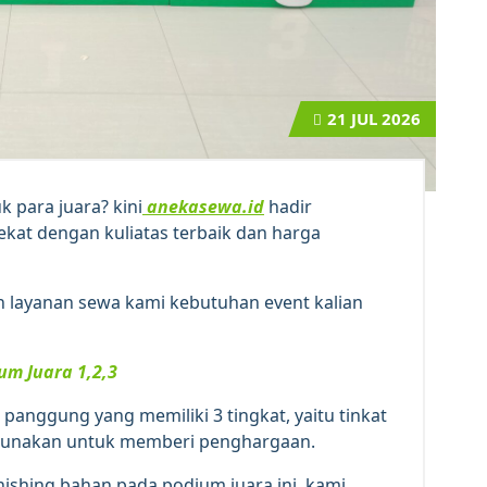
21
JUL 2026
 para juara? kini
anekasewa.id
hadir
kat dengan kuliatas terbaik dan harga
 layanan sewa kami kebutuhan event kalian
um Juara 1,2,3
anggung yang memiliki 3 tingkat, yaitu tinkat
digunakan untuk memberi penghargaan.
finishing bahan pada podium juara ini, kami