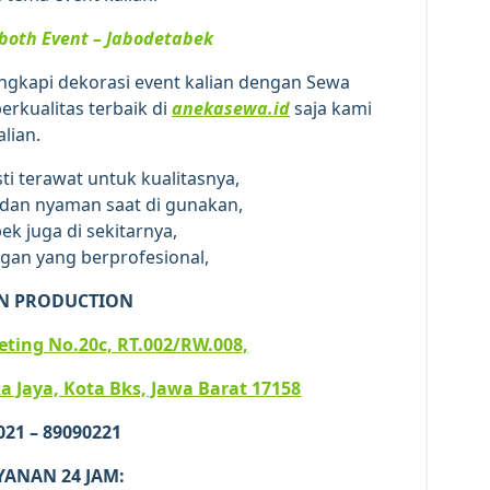
both Event – Jabodetabek
lengkapi dekorasi event kalian dengan Sewa
rkualitas terbaik di
anekasewa.id
saja kami
lian.
ti terawat untuk kualitasnya,
an nyaman saat di gunakan,
ek juga di sekitarnya,
gan yang berprofesional,
N PRODUCTION
iketing No.20c, RT.002/RW.008,
a Jaya, Kota Bks, Jawa Barat 17158
 021 – 89090221
YANAN 24 JAM: