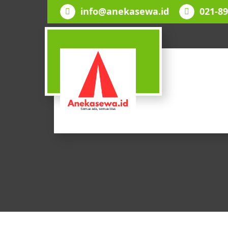
Lewati
info@anekasewa.id
021-8
ke
konten
SEMUA ADA, SEMUA BISA