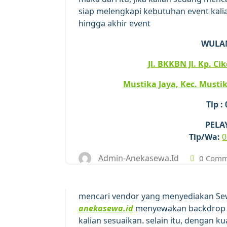
siap melengkapi kebutuhan event kalian
hingga akhir event
WULA
Jl. BKKBN Jl. Kp. C
Mustika Jaya, Kec. Mustik
Tlp :
PELA
Tlp/Wa:
0
Admin-Anekasewa.id
0 Comm
mencari vendor yang menyediakan Se
anekasewa.id
menyewakan backdrop p
kalian sesuaikan. selain itu, dengan k