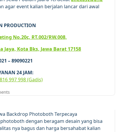
 agar event kalian berjalan lancar dari awal
N PRODUCTION
iketing No.20c, RT.002/RW.008,
a Jaya, Kota Bks, Jawa Barat 17158
 021 – 89090221
YANAN 24 JAM:
816 997 998 (Gadis)
13
JUN 2026
ents
wa Backdrop Photoboth Terpecaya
hotoboth dengan beragam desain yang bisa
ualitas nya bagus dan harga bersahabat kalian