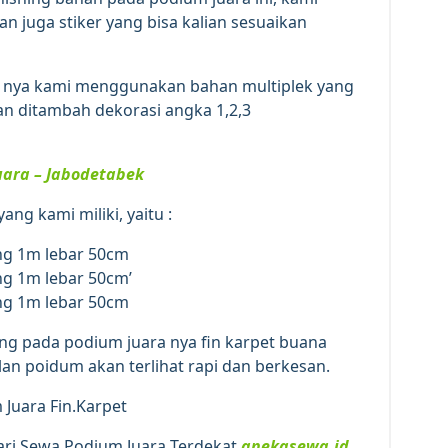
an juga stiker yang bisa kalian sesuaikan
m nya kami menggunakan bahan multiplek yang
n ditambah dekorasi angka 1,2,3
uara – Jabodetabek
ang kami miliki, yaitu :
ng 1m lebar 50cm
ng 1m lebar 50cm’
ng 1m lebar 50cm
ishing pada podium juara nya fin karpet buana
an poidum akan terlihat rapi dan berkesan.
Juara Fin.Karpet
cari Sewa Podium Juara Terdekat
anekasewa.id