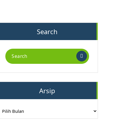
Search
Search
for:
Arsip
rsip